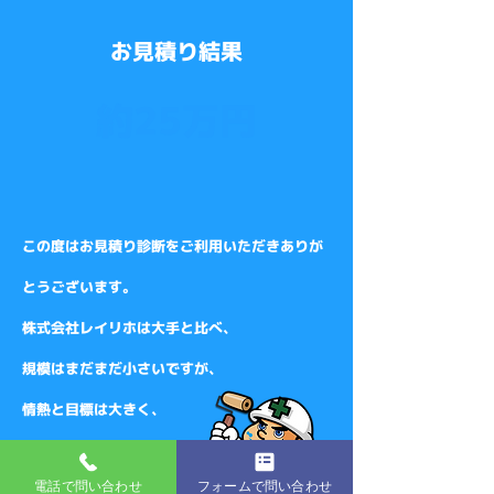
​お見積り結果
約25万円
この度は
お見積り診断をご利用いただきありが
とうございます。
株式会社レイリホは
大手と比べ、
規模はまだまだ小さいですが、
情熱と目標は大きく、
安全で確実な施工を
電話で問い合わせ
フォームで問い合わせ
お約束いたします。